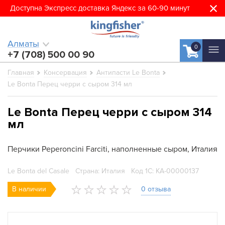
Доступна Экспресс доставка Яндекс за 60-90 минут
Алматы
0
+7 (708) 500 00 90
Главная
Консервация
Антипасти Le Bonta
Le Bonta Перец черри с сыром 314 мл
Le Bonta Перец черри с сыром 314
мл
Перчики Peperoncini Farciti, наполненные сыром, Италия
Le Bonta del Casale
Страна: Италия
Код 1С: КА-00000137
В наличии
0 отзыва