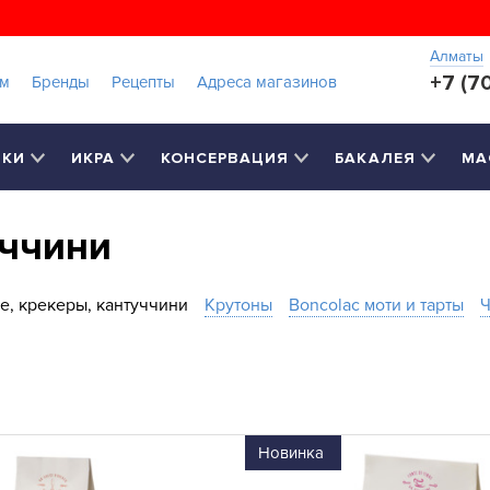
Алматы
+7 (7
ам
Бренды
Рецепты
Адреса магазинов
РКИ
ИКРА
КОНСЕРВАЦИЯ
БАКАЛЕЯ
МА
уччини
е, крекеры, кантуччини
Крутоны
Boncolac моти и тарты
Новинка