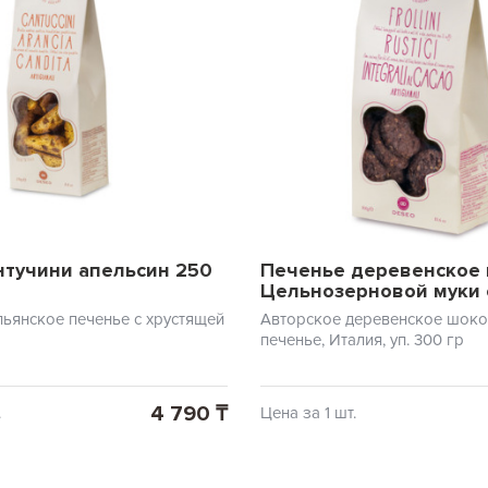
нтучини апельсин 250
Печенье деревенское 
Цельнозерновой муки 
Deseo 300 гр
льянское печенье с хрустящей
Авторское деревенское шок
печенье, Италия, уп. 300 гр
4 790 ₸
.
Цена за 1 шт.