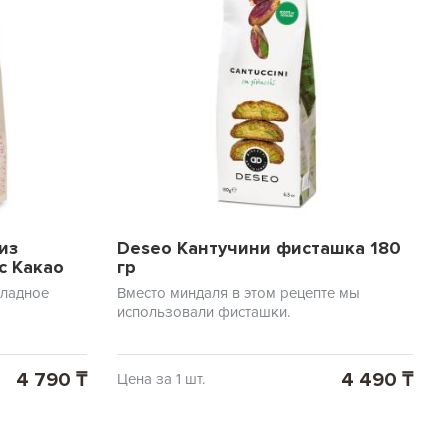
из
Deseo Кантучини фисташка 180
с Какао
гр
оладное
Вместо миндаля в этом рецепте мы
использовали фисташки.
4 790 ₸
4 490 ₸
Цена за 1 шт.