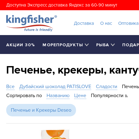
Доступна Экспресс доставка Яндекс за 60-90 минут
Доставка
О нас
Оптовик
АКЦИИ 30%
МОРЕПРОДУКТЫ
РЫБА
ПОДА
Печенье, крекеры, кант
Все
Дубайский шоколад PATISLOVE
Сладости
Печень
Сортировать по
Названию
Цене
Популярности
Печенье и Крекеры Deseo