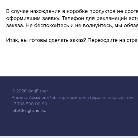
В случае нахождения в коробке продуктов не соот
оформившим заявку. Телефон для рекламаций есть
заказа. Не беспокойтесь и не волнуйтесь, мы обяз
Итак, вы готовы сделать заказ? Переходите на стр
© 2026
KingFisher
Алматы
,
Айманова 155, торговый дом «Дархан», первый этаж.
+7 708 500 00 90
info@kingfisher.kz