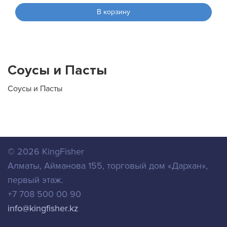
В корзину
Соусы и Пасты
Соусы и Пасты
© 2026
KingFisher
Алматы
,
Айманова 155, торговый дом «Дархан»,
первый этаж.
+7 708 500 00 90
info@kingfisher.kz