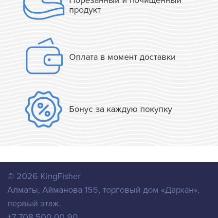
Порезанный и почищенный
продукт
Оплата в момент доставки
Бонус за каждую покупку
© 2026
KingFisher
Алматы
,
Айманова 155, торговый дом «Дархан»,
первый этаж.
+7 708 500 00 90