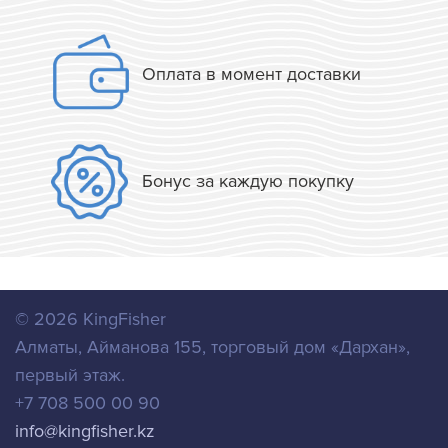
Оплата в момент доставки
Бонус за каждую покупку
© 2026
KingFisher
Алматы
,
Айманова 155, торговый дом «Дархан»,
первый этаж.
+7 708 500 00 90
info@kingfisher.kz