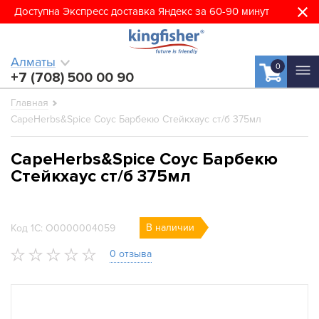
Доступна Экспресс доставка Яндекс за 60-90 минут
Алматы
0
+7 (708) 500 00 90
Главная
CapeHerbs&Spice Соус Барбекю Стейкхаус ст/б 375мл
CapeHerbs&Spice Соус Барбекю
Стейкхаус ст/б 375мл
В наличии
Код 1С: О0000004059
0 отзыва