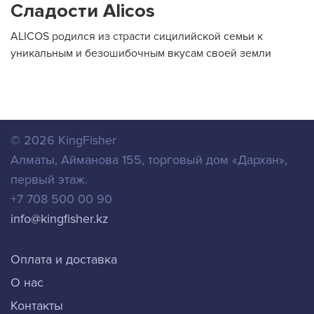
Сладости Alicos
ALICOS родился из страсти сицилийской семьи к
уникальным и безошибочным вкусам своей земли
© 2026
KingFisher
Алматы
,
Айманова 155, торговый дом «Дархан»,
первый этаж.
+7 708 500 00 90
info@kingfisher.kz
Оплата и доставка
О нас
Контакты