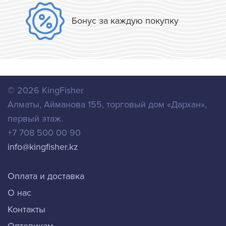
Бонус за каждую покупку
© 2026
KingFisher
Алматы
,
Айманова 155, торговый дом «Дархан»,
первый этаж.
+7 708 500 00 90
info@kingfisher.kz
Оплата и доставка
О нас
Контакты