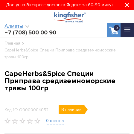
Доступна Экспресс доставка Яндекс за 60-90 минут
Алматы
0
+7 (708) 500 00 90
Главная
CapeHerbs&Spice Специи Приправа средиземноморские
травы 100гр
CapeHerbs&Spice Специи
Приправа средиземноморские
травы 100гр
В наличии
Код 1С: О0000004052
0 отзыва