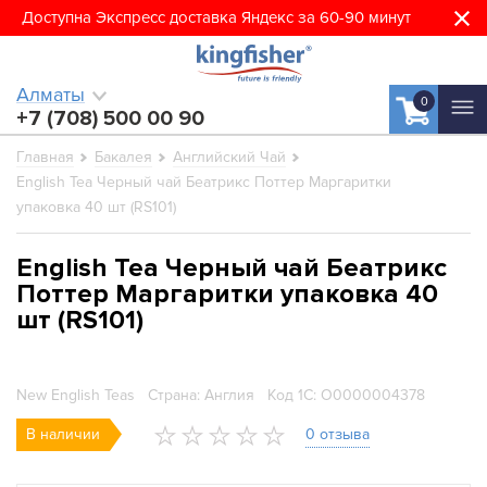
Доступна Экспресс доставка Яндекс за 60-90 минут
Алматы
0
+7 (708) 500 00 90
Главная
Бакалея
Английский Чай
English Tea Черный чай Беатрикс Поттер Маргаритки
упаковка 40 шт (RS101)
English Tea Черный чай Беатрикс
Поттер Маргаритки упаковка 40
шт (RS101)
New English Teas
Страна: Англия
Код 1С: О0000004378
В наличии
0 отзыва