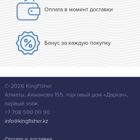
Оплата в момент доставки
Бонус за каждую покупку
© 2026
KingFisher
Алматы
,
Айманова 155, торговый дом «Дархан»,
первый этаж.
+7 708 500 00 90
info@kingfisher.kz
Оплата и доставка