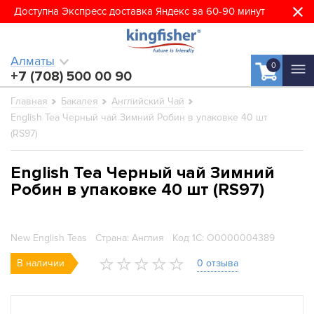
Доступна Экспресс доставка Яндекс за 60-90 минут
Алматы
0
+7 (708) 500 00 90
Главная
Бакалея
Английский Чай
English Tea Черный чай Зимний Робин в упаковке 40 шт
(RS97)
English Tea Черный чай Зимний
Робин в упаковке 40 шт (RS97)
New English Teas
Страна: Англия
Код 1С: О0000004389
В наличии
0 отзыва