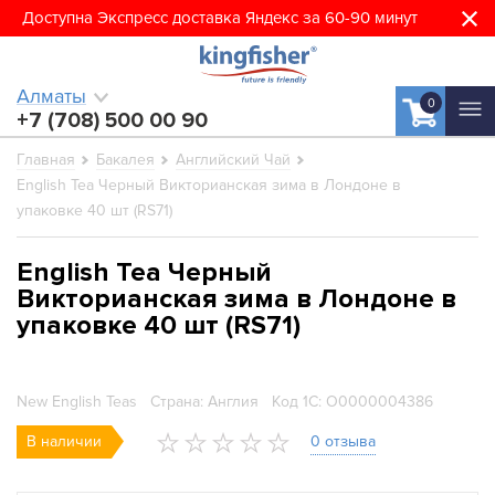
Доступна Экспресс доставка Яндекс за 60-90 минут
Алматы
0
+7 (708) 500 00 90
Главная
Бакалея
Английский Чай
English Tea Черный Викторианская зима в Лондоне в
упаковке 40 шт (RS71)
English Tea Черный
Викторианская зима в Лондоне в
упаковке 40 шт (RS71)
New English Teas
Страна: Англия
Код 1С: О0000004386
В наличии
0 отзыва