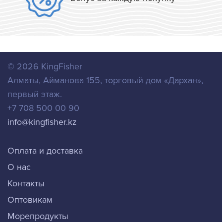
© 2026
KingFisher
Алматы
,
Айманова 155, торговый дом «Дархан»,
первый этаж.
+7 708 500 00 90
info@kingfisher.kz
Оплата и доставка
О нас
Контакты
Оптовикам
Морепродукты