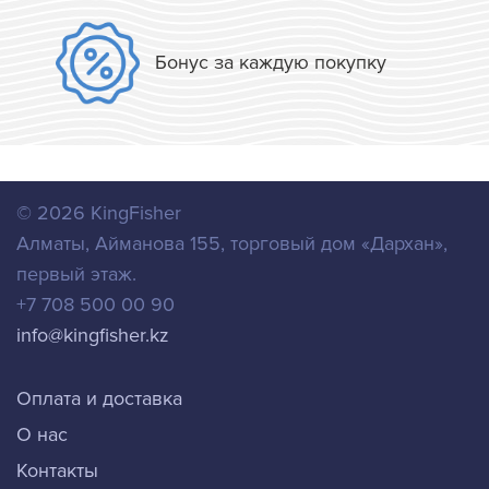
Бонус за каждую покупку
© 2026
KingFisher
Алматы
,
Айманова 155, торговый дом «Дархан»,
первый этаж.
+7 708 500 00 90
info@kingfisher.kz
Оплата и доставка
О нас
Контакты