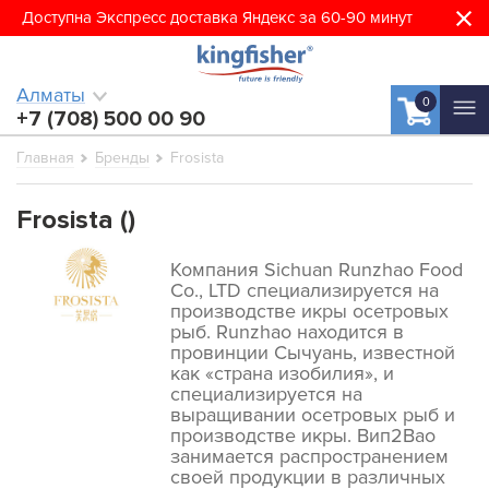
Доступна Экспресс доставка Яндекс за 60-90 минут
Алматы
0
+7 (708) 500 00 90
Главная
Бренды
Frosista
Frosista ()
Компания Sichuan Runzhao Food
Co., LTD специализируется на
производстве икры осетровых
рыб. Runzhao находится в
провинции Сычуань, известной
как «страна изобилия», и
специализируется на
выращивании осетровых рыб и
производстве икры. Вип2Вао
занимается распространением
своей продукции в различных