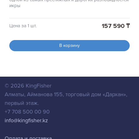
икры
157 590 ₸
Цена за 1 шт.
В корзину
© 2026
KingFisher
Алматы
,
Айманова 155, торговый дом «Дархан»,
первый этаж.
+7 708 500 00 90
info@kingfisher.kz
Оплата и доставка