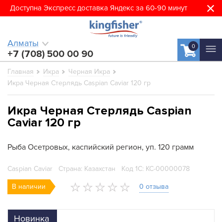
Доступна Экспресс доставка Яндекс за 60-90 минут
Алматы
0
+7 (708) 500 00 90
Главная
Икра
Черная Икра
Икра Черная Стерлядь Caspian Caviar 120 гр
Икра Черная Стерлядь Caspian
Caviar 120 гр
Рыба Осетровых, каспийский регион, уп. 120 грамм
Caspian Caviar
Страна: Казахстан
Код 1С: КС-00000078
В наличии
0 отзыва
Новинка