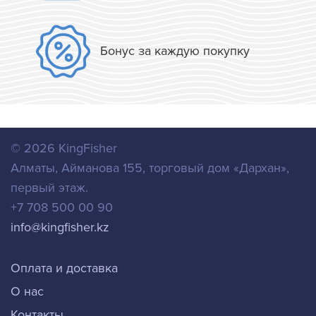
Бонус за каждую покупку
© 2026
KingFisher
Алматы
,
Айманова 155, торговый дом «Дархан»,
первый этаж.
+7 708 500 00 90
info@kingfisher.kz
Оплата и доставка
О нас
Контакты