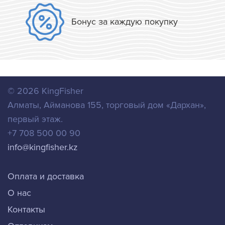
Бонус за каждую покупку
© 2026
KingFisher
Алматы
,
Айманова 155, торговый дом «Дархан»,
первый этаж.
+7 708 500 00 90
info@kingfisher.kz
Оплата и доставка
О нас
Контакты