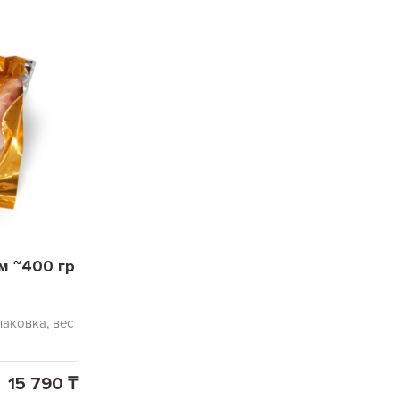
м ~400 гр
аковка, вес
15 790 ₸