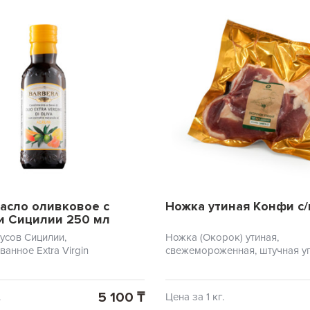
Масло оливковое с
Ножка утиная Конфи с/
и Сицилии 250 мл
усов Сицилии,
Ножка (Окорок) утиная,
анное Extra Virgin
свежемороженная, штучная уп
270 - 400 гр.
5 100 ₸
.
Цена за 1 кг.