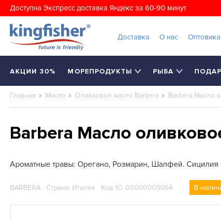
Доступна Экспресс доставка Яндекс за 60-90 минут
Доставка
О нас
Оптовик
АКЦИИ 30%
МОРЕПРОДУКТЫ
РЫБА
ПОДА
Главная
Масло
Оливковое масло Barbera
Barbera Масло 
Barbera Масло оливково
Ароматные травы: Орегано, Розмарин, Шалфей. Сицилия
BARBERA
Страна: Италия
Код 1С: 00000005054
В налич