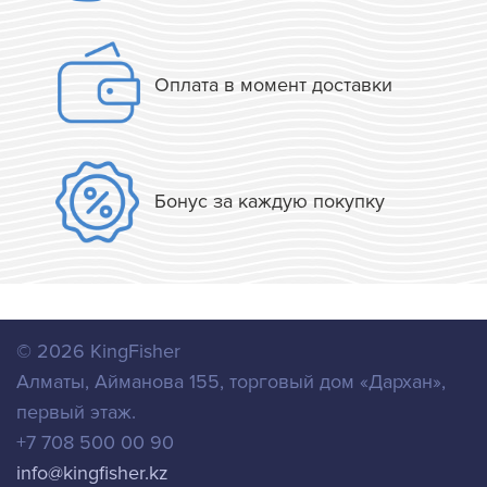
Оплата в момент доставки
Бонус за каждую покупку
© 2026
KingFisher
Алматы
,
Айманова 155, торговый дом «Дархан»,
первый этаж.
+7 708 500 00 90
info@kingfisher.kz