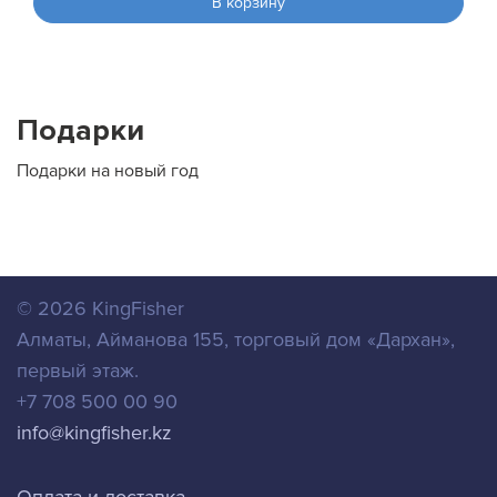
В корзину
Подарки
Подарки на новый год
© 2026
KingFisher
Алматы
,
Айманова 155, торговый дом «Дархан»,
первый этаж.
+7 708 500 00 90
info@kingfisher.kz