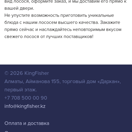
вид лосося, оформите заказ, и мы доставим его прямо к
вашей двери.
Не упустите возможность приготовить уникальные
блюда с нашим лососем высшего качества. Закажите
прямо сейчас и наслаждайтесь неповторимым вкусом
свежего лосося от лучших поставщиков!
© 2026
KingFisher
Алматы
,
Айманова 155, торговый дом «Дархан»,
первый этаж.
+7 708 500 00 90
info@kingfisher.kz
Оплата и доставка