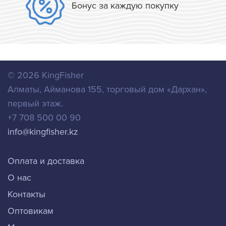
Бонус за каждую покупку
© 2026
KingFisher
Алматы
,
Айманова 155, торговый дом «Дархан»,
первый этаж.
+7 708 500 00 90
info@kingfisher.kz
Оплата и доставка
О нас
Контакты
Оптовикам