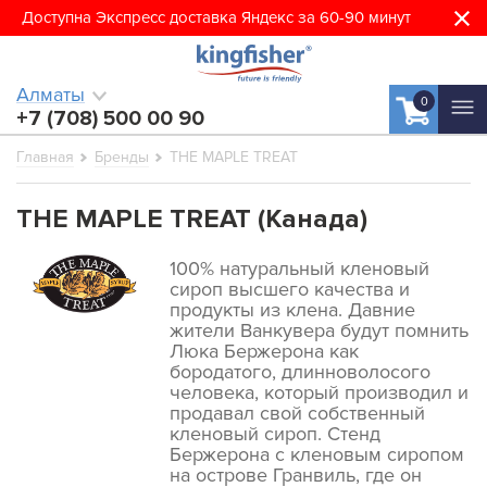
Доступна Экспресс доставка Яндекс за 60-90 минут
Алматы
0
+7 (708) 500 00 90
Главная
Бренды
THE MAPLE TREAT
THE MAPLE TREAT (Канада)
100% натуральный кленовый
сироп высшего качества и
продукты из клена. Давние
жители Ванкувера будут помнить
Люка Бержерона как
бородатого, длинноволосого
человека, который производил и
продавал свой собственный
кленовый сироп. Стенд
Бержерона с кленовым сиропом
на острове Гранвиль, где он