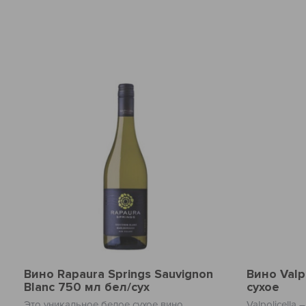
Вино Rapaura Springs Sauvignon
Вино Valp
Blanc 750 мл бел/сух
сухое
Это уникальное белое сухое вино,
Valpolicella