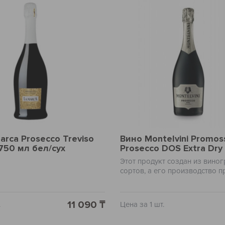
arca Prosecco Treviso
Вино Montelvini Promos
 750 мл бел/сух
Prosecco DOS Extra Dry
Этот продукт создан из вино
сортов, а его производство п
строгим контролем. В результ
получается напиток, который
подходит как для празднично
11 090 ₸
.
Цена за 1 шт.
торжества, так и для уютного
имеет чудесный аромат, кото