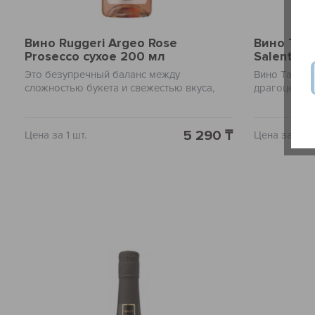
Вино Ruggeri Argeo Rose
Вино Talo
Prosecco сухое 200 мл
Salento 7
Это безупречный баланс между
Вино Talo Pri
сложностью букета и свежестью вкуса,
драгоценно
которые заставят вас полюбить
виноделия. 
итальянские игристые вина. Это сухое
ароматическ
вино поражает своей легкостью и
вишни, пере
5 290 ₸
Цена за 1 шт.
Цена за 1 шт
изысканностью, выраженной в нотах ягод
ванили и шо
и цитрусовых, прекрасно сочетающихся с
мягким, га
легким, потрясающе приятным
вкусом с до
перламутровым оттенком. В аромате
прекрасно п
можно почувствовать нюансы вишни,
грилю и сыр
грейпфрута и алых бутоны роз. Ruggeri
приятные м
Argeo Rose Prosecco - ваш лучший выбор
превратит п
для любого особого случая или просто
праздник.
для приятного вечера.