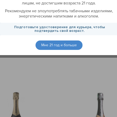
лицам, не достигшим возраста 21 года.
Рекомендуем не злоупотреблять табачными изделиями,
 Primitivo Merlot
Вино Barramundi Chard
энергетическими напитками и алкоголем.
50 мл кр/сух
мл белое, сухое
Подготовьте удостоверение для курьера, чтобы
mitivo Merlot Salento -
Представляем вашему внима
подтвердить свой возраст.
е сокровище итальянского
Barramundi Chardonnay, изыс
Его состав обнажает
вино, произведенное в Австра
ую гамму спелых ягод и
напиток поражает своей гарм
Мне 21 год и больше
плетающихся с нюансами
которой идеально сочетаются
13 490 ₸
.
Цена за 1 шт.
колада. Вино обладает
насыщенность вкуса. Основну
рмоничным и освежающим
составляют ноты экзотически
лгим послевкусием. Оно
персика с ощутимыми тонами 
одойдет к легким закускам,
Тонкий аромат цитрусов и ми
ам. Это вино подчеркнет
цвета делает каждый глоток 
оменты вашей жизни,
ярким.
ростое ужин в настоящий