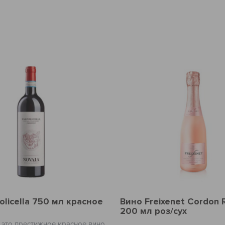
нежный аромат.
olicella 750 мл красное
Вино Freixenet Cordon 
200 мл роз/сух
 – это престижное красное вино