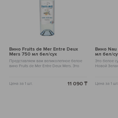
Вино Fruits de Mer Entre Deux
Вино Nau 
Mers 750 мл бел/сух
мл бел/су
Представляем вам великолепное белое
Это белое с
вино Fruits de Mer Entre Deux Mers. Это
Новой Зелан
уникальное вино пришло к нам из
неповторимы
живописного региона Entre-Deux-Mers в
в себе ноты
Бордо, Франция. Напиток обладает
тропических
11 090 ₸
Цена за 1 шт.
Цена за 1 шт
выразительным, свежим ароматом
ароматы вку
зеленых яблок, груши и лимона с нотками
мягким и дл
мёда.
является от
изысканным
атмосферу н