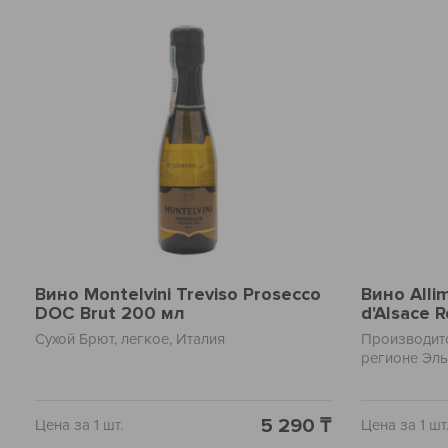
Вино Montelvini Treviso Prosecco
Вино Alli
DOC Brut 200 мл
d'Alsace 
Сухой Брют, легкое, Италия
Производитс
регионе Эль
нотами крас
освежающег
оставляющи
5 290 ₸
Цена за 1 шт.
Цена за 1 шт
аромат.