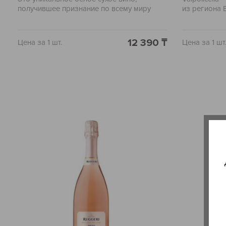
получившее признание по всему миру
из региона В
благодаря своему неповторимому вкусу и
прославляет
аромату. Производится оно в известном
аромат. Про
винодельческом регионе Новой Зеландии
винограда Co
12 390 ₸
Цена за 1 шт.
Цена за 1 шт
- Мальборо. Вино обладает приятными
это вино уд
нотками грейпфрута, апельсина и спелого
богатством 
персика. Также чувствуются нюансы
почувствует
тропических фруктов и цветов старания.
приправлен
Вино имеет гармоничный вкус с богатым
перцем. Вку
и долгим послевкусием. Отлично подходит
преобладан
для специальных случаев и просто для
оттенков, ч
ужина по будням.
дополнение