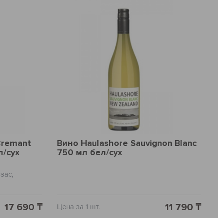
Cremant
Вино Haulashore Sauvignon Blanc
л/сух
750 мл бел/сух
зас,
ескими
о яблока,
17 690 ₸
11 790 ₸
Цена за 1 шт.
гатый, но