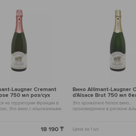
mant-Laugner Cremant
Вино Allimant-Laugner 
Rose 750 мл роз/сух
d'Alsace Brut 750 мл бе
я на территории Франции в
Это ароматное белое вино,
зас. Это вино с изысканными
произведенное в регионе Аль
ных ягод и свежести
известном своими винодельч
о газированного вина,
традициями. Букет этого вина
й утонченный цветочный
раскрывается нотами зеленог
18 190 ₸
.
Цена за 1 шт.
груши и миндаля, создавая бо