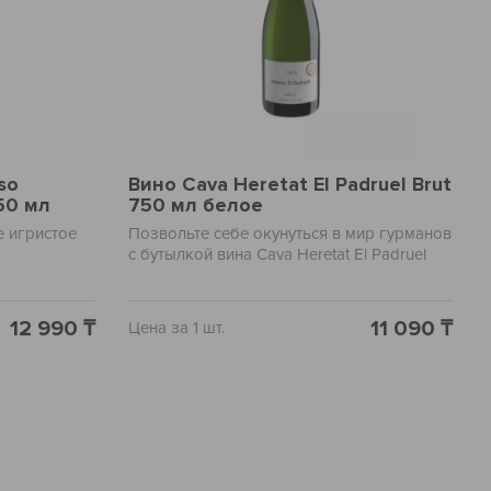
so
Вино Cava Heretat El Padruel Brut
50 мл
750 мл белое
е игристое
Позвольте себе окунуться в мир гурманов
с бутылкой вина Cava Heretat El Padruel
Brut. Это испанское белое вино
необыкновенно богатое, элегантное и
изысканное. С его первым глотком вы
12 990 ₸
11 090 ₸
Цена за 1 шт.
почувствуете легкий вкус яблока и груши,
а его долгое и изысканное послевкусие
оставит вас в восторге. Продукция
тщательно отбирается и вина
обрабатываются по специальной
технологии, чтобы получился истинный
шедевр. Благородство и утонченность
этого вина мгновенно превратят любой