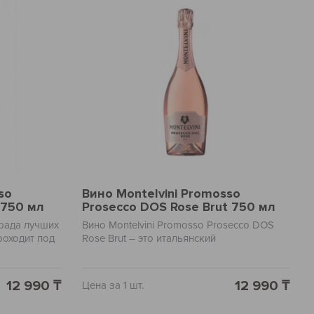
обед или ужин в настоящий праздник.
so
Вино Montelvini Promosso
 750 мл
Prosecco DOS Rose Brut 750 мл
града лучших
Вино Montelvini Promosso Prosecco DOS
роходит под
Rose Brut – это итальянский
ате
производитель с центурией традиции в
 идеально
своем роду. Это вино прекрасно сочетает
го
в себе глубокий розовый цвет с мягкими
12 990 ₸
12 990 ₸
Цена за 1 шт.
 вечера. Вино
фруктовыми ароматами и
рый
обволакивающим послевкусием.