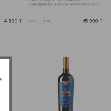
совершенством жанра белого вина. Оно
выделяется своим свежим и фруктовым
вкусом.
4 390 ₸
15 990 ₸
Цена за 1 шт.
е