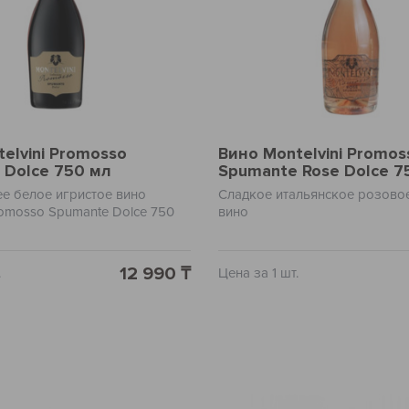
elvini Promosso
Вино Montelvini Promos
 Dolce 750 мл
Spumante Rose Dolce 7
роз/слад
е белое игристое вино
Сладкое итальянское розово
Promosso Spumante Dolce 750
вино
ияние традиций итальянского
 современными технологиями
а.
12 990 ₸
.
Цена за 1 шт.