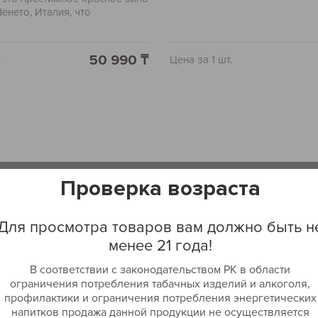
енето, Италия, что
 свой утонченный вкус и
изведено из сортов
rvina Veronese и Rondinella,
50 990 ₸
.
Цена за 1 шт.
ивит вас своей яркостью и
оттенков. В его аромате вы
е нотки спелой вишни,
ные красным и черным
с сбалансирован, с
ием фруктовых и пряных
то делает его идеальным
м к различным блюдам.
Проверка возраста
Для просмотра товаров вам должно быть н
менее 21 года!
В соответствии с законодательством РК в области
ограничения потребления табачных изделий и алкоголя,
профилактики и ограничения потребления энергетических
напитков продажа данной продукции не осуществляется