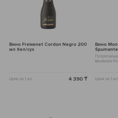
Вино Freixenet Cordon Negro 200
Вино Mont
мл бел/сух
Spumante
Потрясающе
Montelvini 
мл – это сл
виноделия с
производств
4 390 ₸
Цена за 1 шт.
Цена за 1 шт