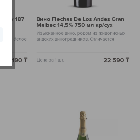
onnay 187
Вино Flechas De Los Andes Gran
Malbec 14,5% 750 мл кр/сух
нию
Изысканное вино, родом из живописных
канное белое
андских виноградников. Отличается
лии. Этот
насыщенным фруктовым вкусом и
онией, в
элегантными нотами специй, имеет
 мягкость и
глубокий рубиновый цвет. Благодаря
4 190 ₸
22 590 ₸
Цена за 1 шт.
ю его часть
выраженному вкусовому профилю, оно
х фруктов и
станет отличным дополнением к богатым
ванили.
мясным блюдам и отборным сырам. Это
ндального
вино идеально подойдет как для
оттенчивым и
специальных случаев, так и для
повседневного ужина, добавляя
непревзойденную изюминку любому
блюду, с которым оно подается.