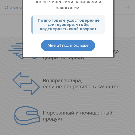
энергетическими напитками и
Отзывы
(0)
алкоголем.
Подготовьте удостоверение
для курьера, чтобы
подтвердить свой возраст.
Из вашего города только
Мне 21 год и больше
самовывоз., Яндекс Курьер до
двери по тарифу
Возврат товара,
если не понравилось качество
Порезанный и почищенный
продукт