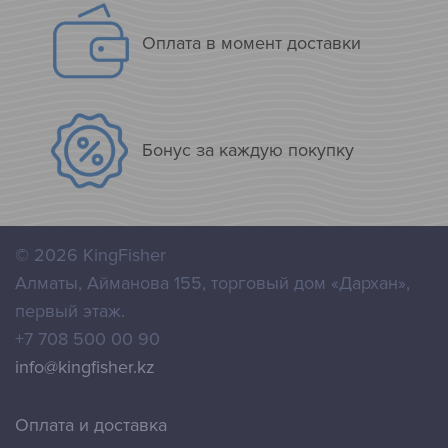
Оплата в момент доставки
Бонус за каждую покупку
© 2026
KingFisher
Алматы
,
Айманова 155, торговый дом «Дархан»,
первый этаж.
+7 708 500 00 90
info@kingfisher.kz
Оплата и доставка