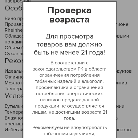
настроении.
Особенности товара:
Проверка
возраста
Вино произведено из 100% винограда Riesling
Производится в знаменитом винодельческом регионе
Rheinhessen, Германия
Для просмотра
Обладает свежим фруктовым ароматом и цитрусовыми
нотками
товаров вам должно
Объем бутылки - 750 мл
быть не менее 21 года!
Сухое вино с богатым, насыщенным вкусом
Рекомендации по применению:
В соответствии с
законодательством РК в области
Идеально подойдет к блюдам из рыбы и морепродуктов
ограничения потребления
Отлично сочетается с белым мясом и птицей
табачных изделий и алкоголя,
Можно подавать с легкими салатами или как аперитив
профилактики и ограничения
Температура подачи - +8-10 С
потребления энергетических
Условия хранения товара:
напитков продажа данной
продукции не осуществляется
Бутылки следует хранить в вертикальном положении
лицам, не достигшим возраста 21
Температура хранения от +5 до +15 С
Влажность в помещении для хранения не должна
года.
превышать 75-80%
Рекомендуем не злоупотреблять
Избегайте прямых солнечных лучей и сильных запахов
табачными изделиями,