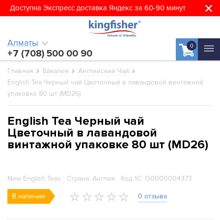
Доступна Экспресс доставка Яндекс за 60-90 минут
Алматы
0
+7 (708) 500 00 90
Главная
Бакалея
Английский Чай
English Tea Черный чай Цветочный в лавандовой винтажной
упаковке 80 шт (MD26)
English Tea Черный чай
Цветочный в лавандовой
винтажной упаковке 80 шт (MD26)
New English Teas
Страна: Англия
Код 1С: О0000004373
В наличии
0 отзыва