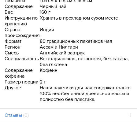
Габариты
11.5 см x 11.5 см x 16.5 см
Содержание
Черный чай
Вес
160 г
Инструкции по
Хранить в прохладном сухом месте
хранению
Страна
Индия
происхождения
Формат
80 традиционных пакетиков чая
Регион
Ассам и Нилгири
Смесь
Английский завтрак
Специальность
Вегетарианская, веганская, без сахара,
без глютена
Содержание
Кофеин
кофеина
Размер порции
2 г
Другое
Наши пакетики для чая содержат только
100% неотбеленной древесной массы и
полностью без пластика.
Отзывы
(0)