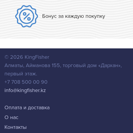
Бонус за каждую покупку
© 2026
KingFisher
Алматы
,
Айманова 155, торговый дом «Дархан»,
первый этаж.
+7 708 500 00 90
info@kingfisher.kz
Оплата и доставка
О нас
Контакты