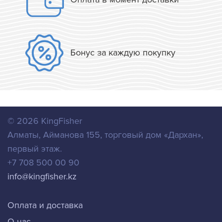
Бонус за каждую покупку
© 2026
KingFisher
Алматы
,
Айманова 155, торговый дом «Дархан»,
первый этаж.
+7 708 500 00 90
info@kingfisher.kz
Оплата и доставка
О нас