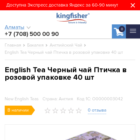
Доступна Экспресс доставка Яндекс за 60-90 минут
Алматы
0
+7 (708) 500 00 90
Главная
Бакалея
Английский Чай
English Tea Черный чай Птичка в розовой упаковке 40 шт
English Tea Черный чай Птичка в
розовой упаковке 40 шт
New English Teas
Страна: Англия
Код 1С: О0000003042
В наличии
0 отзыва