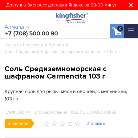
Доступна Экспресс доставка Яндекс за 60-90 минут
Алматы
0
+7 (708) 500 00 90
Главная
Бакалея
Специи
Соль Средиземноморская с шафраном Carmencita 103 г
Соль Средиземноморская с
шафраном Carmencita 103 г
Крупная соль для рыбы, мяса и овощей, с мельницей,
103 гр
CARMENCITA
Страна: Испания
Код 1С: О0000000668
В наличии
0 отзыва